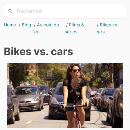
Home
Blog
Au coin du
Films &
Bikes vs.
feu
séries
cars
Bikes vs. cars