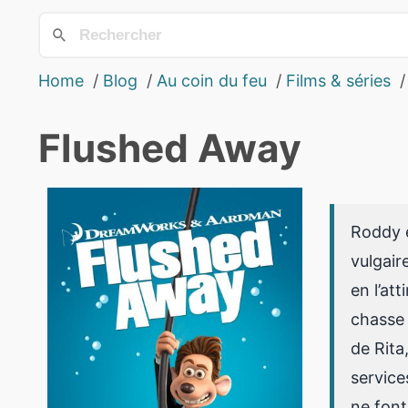
Home
Blog
Au coin du feu
Films & séries
Flushed Away
Roddy e
vulgair
en l’at
chasse 
de Rita
service
ne font