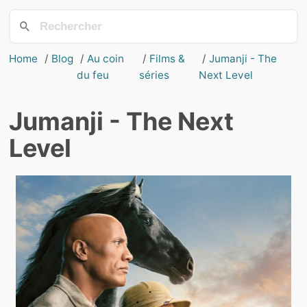
Home
Blog
Au coin
Films &
Jumanji - The
du feu
séries
Next Level
Jumanji - The Next
Level